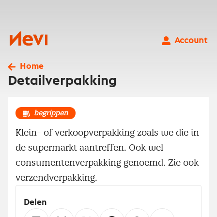
Ga
naar
inhoud
Nevi
Account
Home
Detailverpakking
begrippen
Klein- of verkoopverpakking zoals we die in
de supermarkt aantreffen. Ook wel
consumenten­­verpakking genoemd. Zie ook
verzendverpakking.
Delen