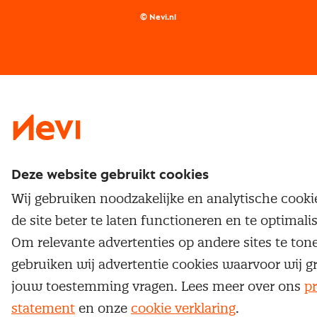
Supply management
Examens
Inkoop vacatures
© Nevi.nl
Vrijstellingen
Opzeggen lidmaatschap
Traineeship
Nevi 1
Nevi 2
Deze website gebruikt cookies
Wij gebruiken noodzakelijke en analytische cook
de site beter te laten functioneren en te optimali
Om relevante advertenties op andere sites te ton
gebruiken wij advertentie cookies waarvoor wij g
jouw toestemming vragen. Lees meer over ons
pr
statement
en onze
cookie verklaring
.