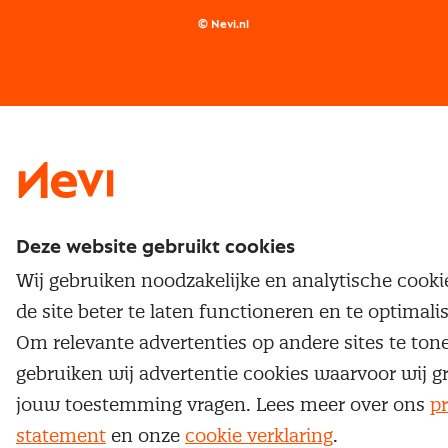
Supply management
Examens
Inkoop vacatures
© Nevi.nl
Vrijstellingen
Opzeggen lidmaatschap
Traineeship
Nevi 1
Nevi 2
Deze website gebruikt cookies
Wij gebruiken noodzakelijke en analytische cook
de site beter te laten functioneren en te optimali
Om relevante advertenties op andere sites te ton
gebruiken wij advertentie cookies waarvoor wij g
jouw toestemming vragen. Lees meer over ons
pr
statement
en onze
cookie verklaring
.