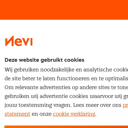
Vrijstellingen
Opzeggen lidmaatschap
Traineeship
Nevi 1
Nevi 2
Deze website gebruikt cookies
Wij gebruiken noodzakelijke en analytische cook
de site beter te laten functioneren en te optimali
Om relevante advertenties op andere sites te ton
gebruiken wij advertentie cookies waarvoor wij g
jouw toestemming vragen. Lees meer over ons
pr
statement
en onze
cookie verklaring
.