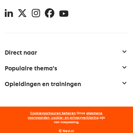
LinkedIn
X
Instagram
Facebook
YouTube
Direct naar
Service & contact
Populaire thema's
Over inkoop
Aanbesteden
Opleidingen en trainingen
Netwerk en communities
Contractmanagement
Trainingen
Aanmelden nieuwsbrief
Kostenmanagement
Opleidingen
Word lid van Nevi
Onderhandelen
Cookievoorkeuren beheren
Onze
algemene
Maatwerk
Nevi PMI®
voorwaarden, cookie- en privacyverklaring
zijn
van toepassing.
Supply management
Examens
Inkoop vacatures
© Nevi.nl