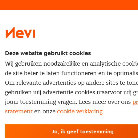
Traineeship
Nevi 1
Nevi 2
Deze website gebruikt cookies
Wij gebruiken noodzakelijke en analytische cook
de site beter te laten functioneren en te optimali
Om relevante advertenties op andere sites te ton
gebruiken wij advertentie cookies waarvoor wij g
jouw toestemming vragen. Lees meer over ons
pr
statement
en onze
cookie verklaring
.
Ja, ik geef toestemming