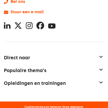
Bel ons
Stuur een e-mail
LinkedIn
X
Instagram
Facebook
YouTube
Direct naar
Service & contact
Populaire thema's
Over inkoop
Aanbesteden
Opleidingen en trainingen
Netwerk en communities
Contractmanagement
Trainingen
Aanmelden nieuwsbrief
Kostenmanagement
Opleidingen
Word lid van Nevi
Onderhandelen
Cookievoorkeuren beheren
Onze
algemene