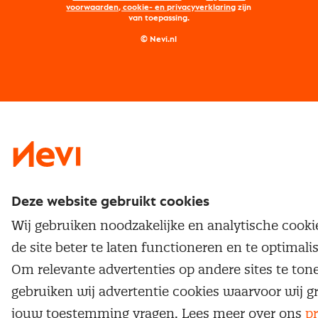
Maatwerk
Nevi PMI®
voorwaarden, cookie- en privacyverklaring
zijn
van toepassing.
Supply management
Examens
Inkoop vacatures
© Nevi.nl
Vrijstellingen
Opzeggen lidmaatschap
Traineeship
Nevi 1
Nevi 2
Deze website gebruikt cookies
Wij gebruiken noodzakelijke en analytische cook
de site beter te laten functioneren en te optimali
Om relevante advertenties op andere sites te ton
gebruiken wij advertentie cookies waarvoor wij g
jouw toestemming vragen. Lees meer over ons
pr