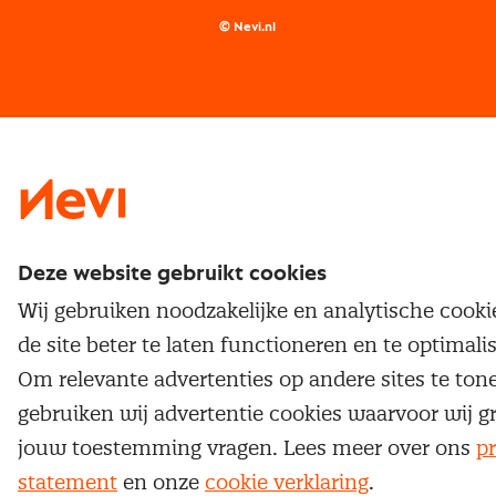
Supply management
Examens
Inkoop vacatures
© Nevi.nl
Vrijstellingen
Opzeggen lidmaatschap
Traineeship
Nevi 1
Nevi 2
Deze website gebruikt cookies
Wij gebruiken noodzakelijke en analytische cook
de site beter te laten functioneren en te optimali
Om relevante advertenties op andere sites te ton
gebruiken wij advertentie cookies waarvoor wij g
jouw toestemming vragen. Lees meer over ons
pr
statement
en onze
cookie verklaring
.