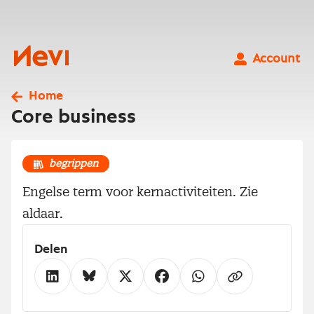
Ga
naar
inhoud
Nevi
Account
Home
Core business
begrippen
Engelse term voor kernactiviteiten. Zie
aldaar.
Delen