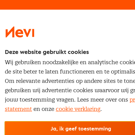
Traineeship
Nevi 1
Nevi 2
Deze website gebruikt cookies
Wij gebruiken noodzakelijke en analytische cook
de site beter te laten functioneren en te optimali
Om relevante advertenties op andere sites te ton
gebruiken wij advertentie cookies waarvoor wij g
jouw toestemming vragen. Lees meer over ons
pr
statement
en onze
cookie verklaring
.
Ja, ik geef toestemming