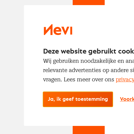
Om t
met
Deze website gebruikt cook
Wij gebruiken noodzakelijke en ana
relevante advertenties op andere s
vragen. Lees meer over ons
privac
No
Ja, ik geef toestemming
Voork
Met