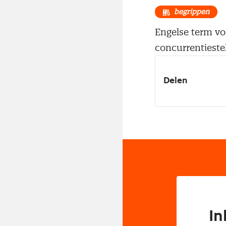
begrippen
Engelse term voo
concurrentiestel
Delen
In