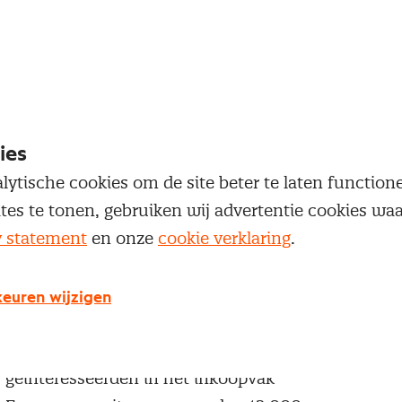
oegang te krijgen tot dit artikel moet je ingelogd zi
 je Nevi account.
Inloggen
ies
lytische cookies om de site beter te laten functio
ites te tonen, gebruiken wij advertentie cookies w
y statement
en onze
cookie verklaring
.
g geen Nevi account?
euren wijzigen
 een Nevi account krijg je gratis toegang tot:
Een online platform speciaal voor inkopers en
geïnteresseerden in het inkoopvak