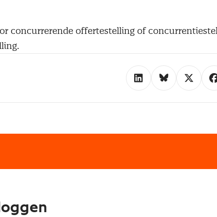
r concurrerende offertestelling of concurrentiestel
ling.
loggen