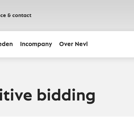
ice & contact
eden
Incompany
Over Nevi
tive bidding