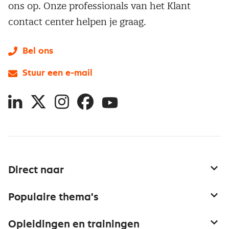
ons op. Onze professionals van het Klant
contact center helpen je graag.
Bel ons
Stuur een e-mail
LinkedIn
X
Instagram
Facebook
YouTube
Direct naar
Service & contact
Populaire thema's
Over inkoop
Aanbesteden
Opleidingen en trainingen
Netwerk en communities