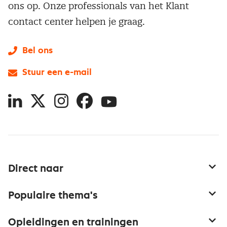
ons op. Onze professionals van het Klant
contact center helpen je graag.
Bel ons
Stuur een e-mail
LinkedIn
X
Instagram
Facebook
YouTube
Direct naar
Service & contact
Populaire thema's
Over inkoop
Aanbesteden
Opleidingen en trainingen
Netwerk en communities