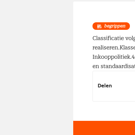
begrippen
Classificatie vo
realiseren.Klass
Inkooppolitiek.4
en standaardisat
Delen