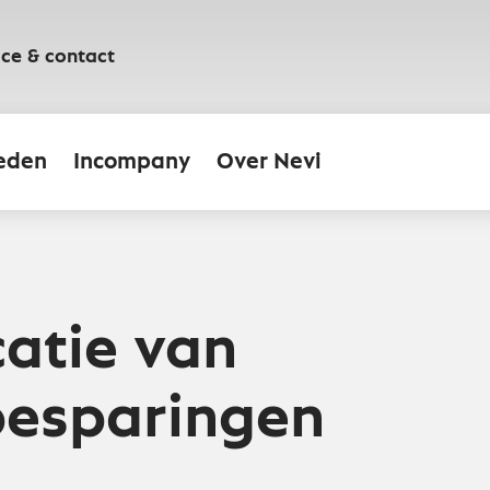
ice & contact
eden
Incompany
Over Nevi
catie van
besparingen