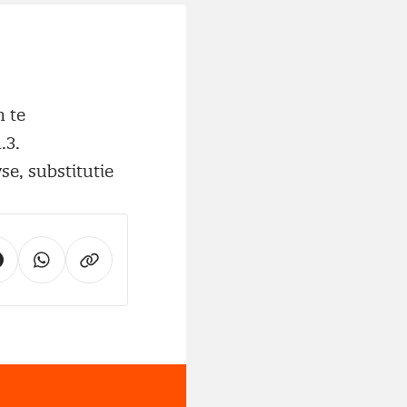
n te
.3.
se, substitutie