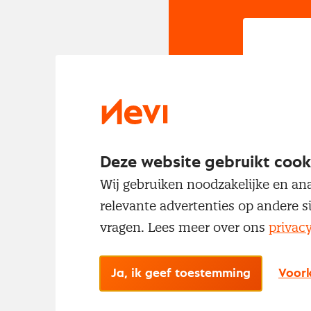
In
Om t
met
Deze website gebruikt cook
Wij gebruiken noodzakelijke en ana
relevante advertenties op andere s
vragen. Lees meer over ons
privac
Ja, ik geef toestemming
Voork
No