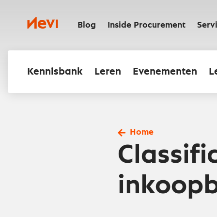
Ga
naar
Nevi
inhoud
Blog
Inside Procurement
Serv
Kennisbank
Leren
Evenementen
L
Home
Classifi
inkoop