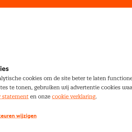
loggen
oegang te krijgen tot dit artikel moet je ingelogd zi
 je Nevi account.
ies
lytische cookies om de site beter te laten functio
Inloggen
ites te tonen, gebruiken wij advertentie cookies w
y statement
en onze
cookie verklaring
.
euren wijzigen
g geen Nevi account?