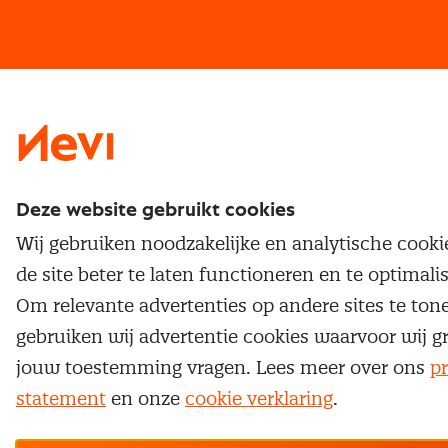
Vrijstellingen
Opzeggen lidmaatschap
Traineeship
Nevi 1
Nevi 2
Deze website gebruikt cookies
Wij gebruiken noodzakelijke en analytische cook
de site beter te laten functioneren en te optimali
Om relevante advertenties op andere sites te ton
gebruiken wij advertentie cookies waarvoor wij g
jouw toestemming vragen. Lees meer over ons
pr
statement
en onze
cookie verklaring
.