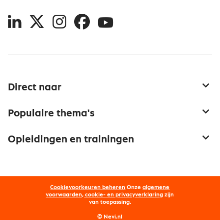
LinkedIn
X
Instagram
Facebook
YouTube
Direct naar
Service & contact
Populaire thema's
Over inkoop
Aanbesteden
Opleidingen en trainingen
Netwerk en communities
Contractmanagement
Trainingen
Aanmelden nieuwsbrief
Kostenmanagement
Opleidingen
Word lid van Nevi
Onderhandelen
Cookievoorkeuren beheren
Onze
algemene
Maatwerk
Nevi PMI®
voorwaarden, cookie- en privacyverklaring
zijn
van toepassing.
Supply management
Examens
Inkoop vacatures
© Nevi.nl