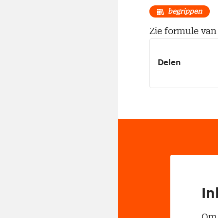
begrippen
Zie formule va
Delen
In
Om t