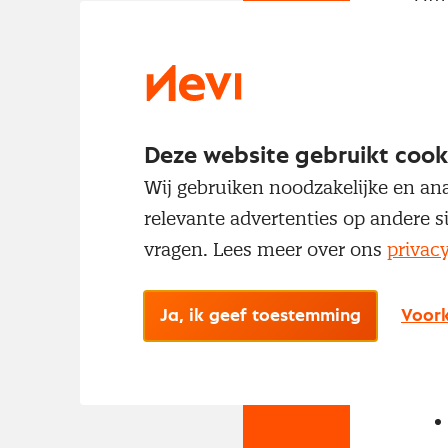
met
Deze website gebruikt cook
Wij gebruiken noodzakelijke en ana
relevante advertenties op andere s
vragen. Lees meer over ons
privac
No
Met
Ja, ik geef toestemming
Voork