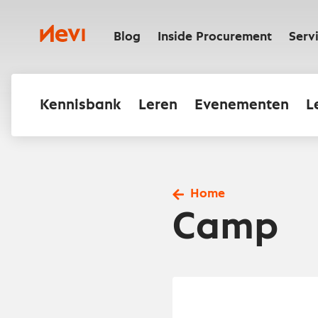
Ga
naar
Nevi
inhoud
Blog
Inside Procurement
Serv
Kennisbank
Leren
Evenementen
L
Home
Camp