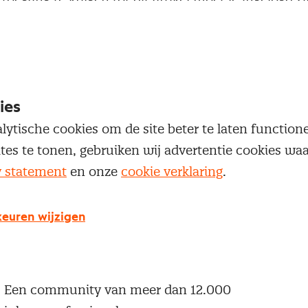
 je Nevi account.
Inloggen
ies
lytische cookies om de site beter te laten functio
ites te tonen, gebruiken wij advertentie cookies w
y statement
en onze
cookie verklaring
.
g geen Nevi account?
 een Nevi account krijg je gratis toegang tot:
euren wijzigen
Een online platform speciaal voor inkopers en
geïnteresseerden in het inkoopvak
Een community van meer dan 12.000