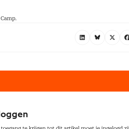
n Camp.
loggen
oegang te krijgen tot dit artikel moet je ingelogd zi