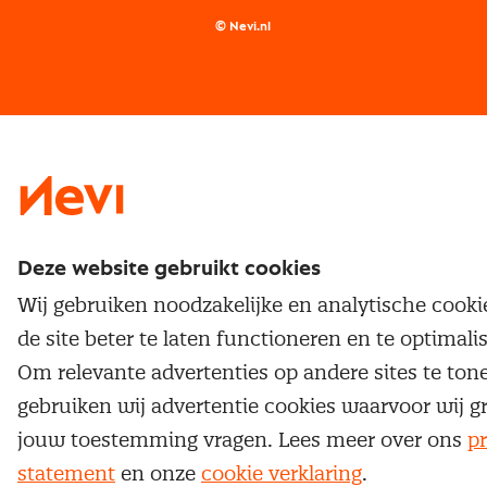
Supply management
Examens
Inkoop vacatures
© Nevi.nl
Vrijstellingen
Opzeggen lidmaatschap
Traineeship
Nevi 1
Nevi 2
Deze website gebruikt cookies
Wij gebruiken noodzakelijke en analytische cook
de site beter te laten functioneren en te optimali
Om relevante advertenties op andere sites te ton
gebruiken wij advertentie cookies waarvoor wij g
jouw toestemming vragen. Lees meer over ons
pr
statement
en onze
cookie verklaring
.