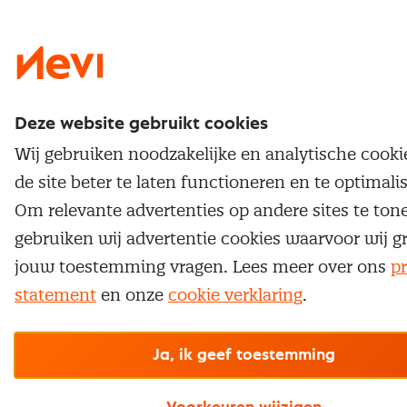
Nevi 1
Nevi 2
Deze website gebruikt cookies
Wij gebruiken noodzakelijke en analytische cook
de site beter te laten functioneren en te optimali
Om relevante advertenties op andere sites te ton
gebruiken wij advertentie cookies waarvoor wij g
jouw toestemming vragen. Lees meer over ons
pr
statement
en onze
cookie verklaring
.
Ja, ik geef toestemming