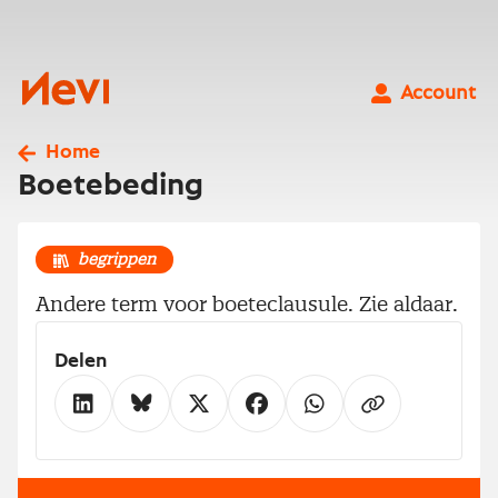
Ga
naar
inhoud
Nevi
Account
Home
Boetebeding
begrippen
Andere term voor boeteclausule. Zie aldaar.
Delen