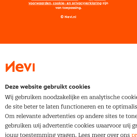
Maatwerk
Nevi PMI®
voorwaarden, cookie- en privacyverklaring
zijn
van toepassing.
Supply management
Examens
Inkoop vacatures
© Nevi.nl
Vrijstellingen
Opzeggen lidmaatschap
Traineeship
Nevi 1
Nevi 2
Deze website gebruikt cookies
Wij gebruiken noodzakelijke en analytische cook
de site beter te laten functioneren en te optimali
Om relevante advertenties op andere sites te ton
gebruiken wij advertentie cookies waarvoor wij g
jouw toestemming vragen. Lees meer over ons
pr