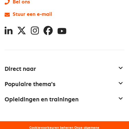
Bel ons
Stuur een e-mail
LinkedIn
X
Instagram
Facebook
YouTube
Direct naar
Service & contact
Populaire thema's
Over inkoop
Aanbesteden
Opleidingen en trainingen
Netwerk en communities
Contractmanagement
Trainingen
Aanmelden nieuwsbrief
Kostenmanagement
Opleidingen
Word lid van Nevi
Onderhandelen
Cookievoorkeuren beheren
Onze
algemene