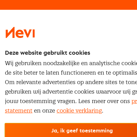
Traineeship
Nevi 1
Nevi 2
Deze website gebruikt cookies
Wij gebruiken noodzakelijke en analytische cook
de site beter te laten functioneren en te optimali
Om relevante advertenties op andere sites te ton
gebruiken wij advertentie cookies waarvoor wij g
jouw toestemming vragen. Lees meer over ons
pr
statement
en onze
cookie verklaring
.
Ja, ik geef toestemming