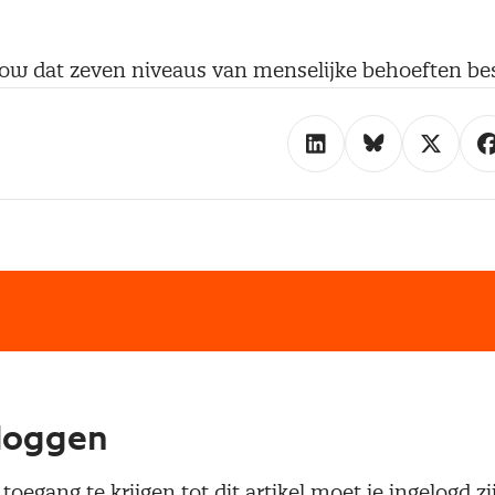
w dat zeven niveaus van menselijke behoeften besc
loggen
oegang te krijgen tot dit artikel moet je ingelogd zi