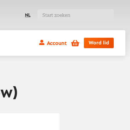
NL
Winkelwagen
Word lid
Account
ow)