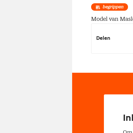
begrippen
Model van Maslo
Delen
In
Om t