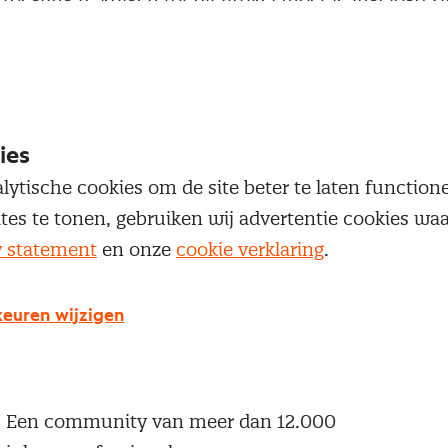
 je Nevi account.
Inloggen
ies
lytische cookies om de site beter te laten functio
ites te tonen, gebruiken wij advertentie cookies w
y statement
en onze
cookie verklaring
.
g geen Nevi account?
 een Nevi account krijg je gratis toegang tot:
euren wijzigen
Een online platform speciaal voor inkopers en
geïnteresseerden in het inkoopvak
Een community van meer dan 12.000