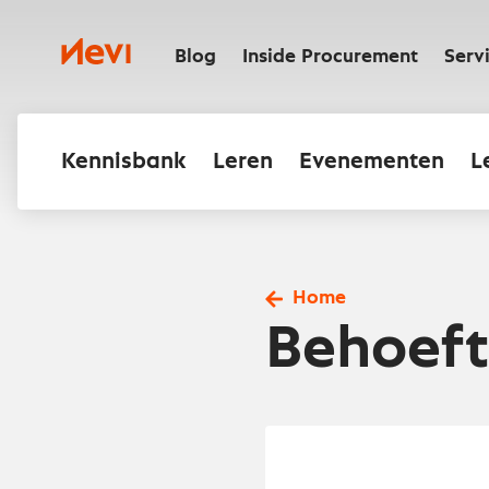
Ga
naar
Nevi
inhoud
Blog
Inside Procurement
Serv
Kennisbank
Leren
Evenementen
L
Home
Behoeft