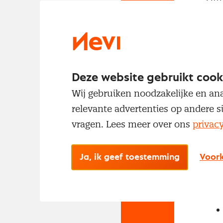
met
Deze website gebruikt cook
Wij gebruiken noodzakelijke en ana
relevante advertenties op andere s
vragen. Lees meer over ons
privac
No
Met
Ja, ik geef toestemming
Voork