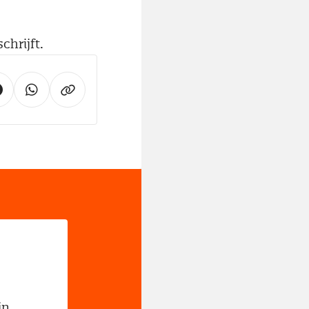
hrijft.
jn