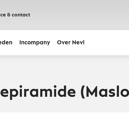
ice & contact
eden
Incompany
Over Nevi
epiramide (Masl