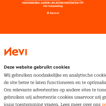
Maatwerk
Nevi PMI®
voorwaarden, cookie- en privacyverklaring
zijn
van toepassing.
Supply management
Examens
Inkoop vacatures
© Nevi.nl
Vrijstellingen
Opzeggen lidmaatschap
Traineeship
Nevi 1
Nevi 2
Deze website gebruikt cookies
Wij gebruiken noodzakelijke en analytische cook
de site beter te laten functioneren en te optimali
Om relevante advertenties op andere sites te ton
gebruiken wij advertentie cookies waarvoor wij g
jouw toestemming vragen. Lees meer over ons
pr