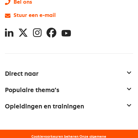
Bel ons
Stuur een e-mail
LinkedIn
X
Instagram
Facebook
YouTube
Direct naar
Service & contact
Populaire thema's
Over inkoop
Aanbesteden
Opleidingen en trainingen
Netwerk en communities
Contractmanagement
Trainingen
Aanmelden nieuwsbrief
Kostenmanagement
Opleidingen
Word lid van Nevi
Onderhandelen
Cookievoorkeuren beheren
Onze
algemene