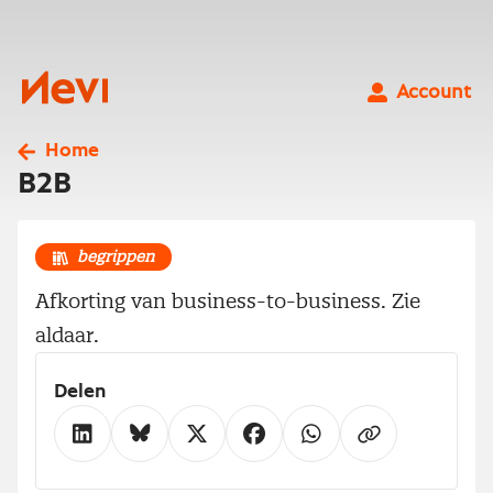
Ga
naar
inhoud
Nevi
Account
Home
B2B
begrippen
Afkorting van business-to-business. Zie
aldaar.
Delen