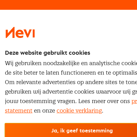
Traineeship
Nevi 1
Nevi 2
Deze website gebruikt cookies
Wij gebruiken noodzakelijke en analytische cook
de site beter te laten functioneren en te optimali
Om relevante advertenties op andere sites te ton
gebruiken wij advertentie cookies waarvoor wij g
jouw toestemming vragen. Lees meer over ons
pr
statement
en onze
cookie verklaring
.
Ja, ik geef toestemming