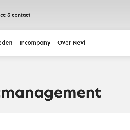
ice & contact
eden
Incompany
Over Nevi
tmanagement