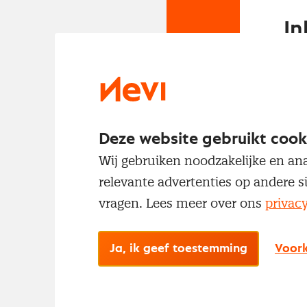
In
Om t
met
Deze website gebruikt cook
Wij gebruiken noodzakelijke en ana
relevante advertenties op andere s
vragen. Lees meer over ons
privac
No
Ja, ik geef toestemming
Voork
Met