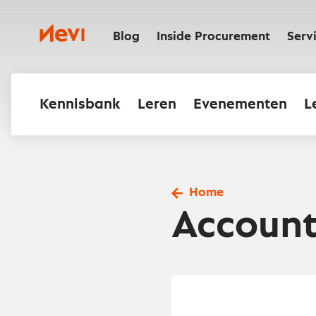
Ga
naar
Nevi
inhoud
Blog
Inside Procurement
Serv
Kennisbank
Leren
Evenementen
L
Home
Accoun