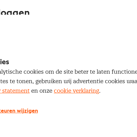
loggen
oegang te krijgen tot dit artikel moet je ingelogd zi
 je Nevi account.
ies
Inloggen
lytische cookies om de site beter te laten functio
ites te tonen, gebruiken wij advertentie cookies w
y statement
en onze
cookie verklaring
.
g geen Nevi account?
euren wijzigen
 een Nevi account krijg je gratis toegang tot: