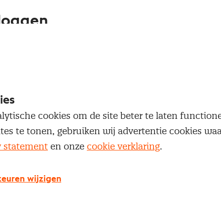
loggen
oegang te krijgen tot dit artikel moet je ingelogd zi
 je Nevi account.
ies
Inloggen
lytische cookies om de site beter te laten functio
ites te tonen, gebruiken wij advertentie cookies w
y statement
en onze
cookie verklaring
.
g geen Nevi account?
euren wijzigen
 een Nevi account krijg je gratis toegang tot: