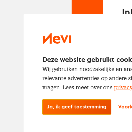
In
Om t
met
Deze website gebruikt cook
Wij gebruiken noodzakelijke en ana
relevante advertenties op andere s
vragen. Lees meer over ons
privac
No
Ja, ik geef toestemming
Voork
Met