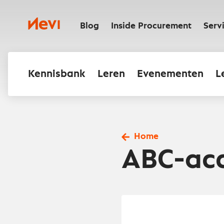
Ga
naar
Nevi
inhoud
Blog
Inside Procurement
Serv
Kennisbank
Leren
Evenementen
L
Home
ABC-acc