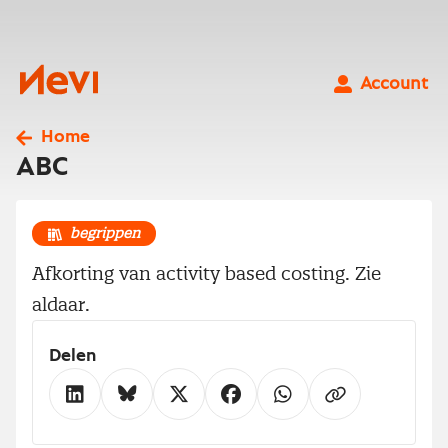
Ga
naar
inhoud
Nevi
Account
Home
ABC
begrippen
Afkorting van activity based costing. Zie
aldaar.
Delen