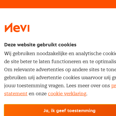
Traineeship
Nevi 1
Nevi 2
Deze website gebruikt cookies
Wij gebruiken noodzakelijke en analytische cook
de site beter te laten functioneren en te optimali
Om relevante advertenties op andere sites te ton
gebruiken wij advertentie cookies waarvoor wij g
jouw toestemming vragen. Lees meer over ons
pr
statement
en onze
cookie verklaring
.
Ja, ik geef toestemming