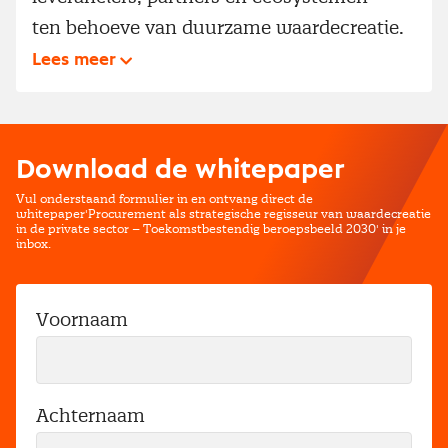
ten behoeve van duurzame waardecreatie.
Lees meer
Download de whitepaper
Vul onderstaand formulier in en ontvang direct de
whitepaper'Procurement als strategische regisseur van waardecreatie
in de private sector – Toekomstbestendig beroepsbeeld 2030' in je
inbox.
Voornaam
Achternaam