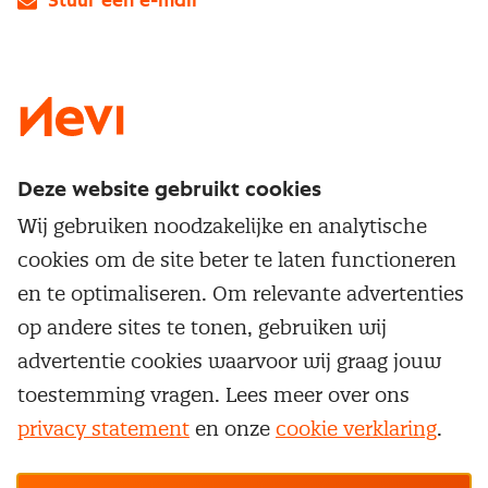
Stuur een e-mail
LinkedIn
X
Instagram
Facebook
YouTube
Deze website gebruikt cookies
Direct naar
Wij gebruiken noodzakelijke en analytische
Service & contact
cookies om de site beter te laten functioneren
Populaire thema's
Over inkoop
en te optimaliseren. Om relevante advertenties
Aanbesteden
Opleidingen en trainingen
op andere sites te tonen, gebruiken wij
Netwerk en communities
Contractmanagement
advertentie cookies waarvoor wij graag jouw
Trainingen
Aanmelden nieuwsbrief
Kostenmanagement
toestemming vragen. Lees meer over ons
Opleidingen
Word lid van Nevi
privacy statement
en onze
cookie verklaring
.
Onderhandelen
Cookievoorkeuren beheren
Onze
algemene
Maatwerk
Nevi PMI®
voorwaarden, cookie- en privacyverklaring
zijn
van toepassing.
Supply management
Examens