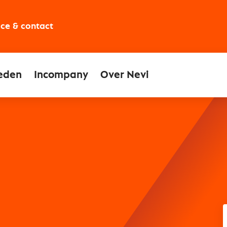
ice & contact
eden
Incompany
Over Nevi