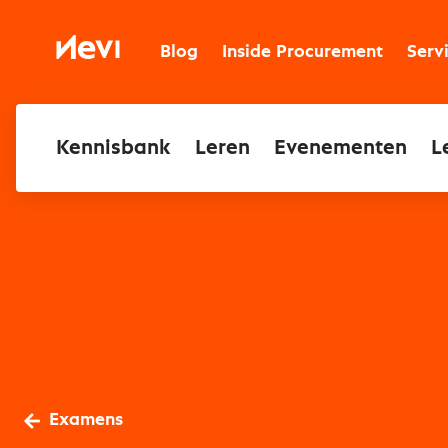
Ga
naar
Nevi
inhoud
Blog
Inside Procurement
Serv
Kennisbank
Leren
Evenementen
L
Examens