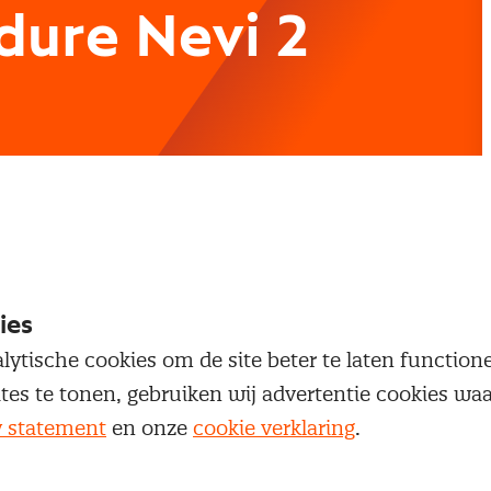
dure Nevi 2
ies
lytische cookies om de site beter te laten functio
ites te tonen, gebruiken wij advertentie cookies w
y statement
en onze
cookie verklaring
.