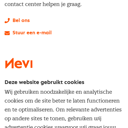
contact center helpen je graag.
Bel ons
Stuur een e-mail
LinkedIn
X
Instagram
Facebook
YouTube
Deze website gebruikt cookies
Direct naar
Wij gebruiken noodzakelijke en analytische
Service & contact
cookies om de site beter te laten functioneren
Populaire thema's
Over inkoop
en te optimaliseren. Om relevante advertenties
Aanbesteden
Opleidingen en trainingen
op andere sites te tonen, gebruiken wij
Netwerk en communities
Contractmanagement
advertentie cookies waarvoor wij graag jouw