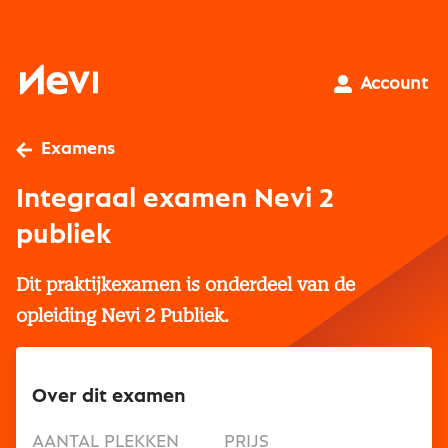
Ga
naar
inhoud
Nevi
Account
Examens
Integraal examen Nevi 2
publiek
Dit praktijkexamen is onderdeel van de
opleiding Nevi 2 Publiek.
Over dit examen
AANTAL PLEKKEN
PRIJS