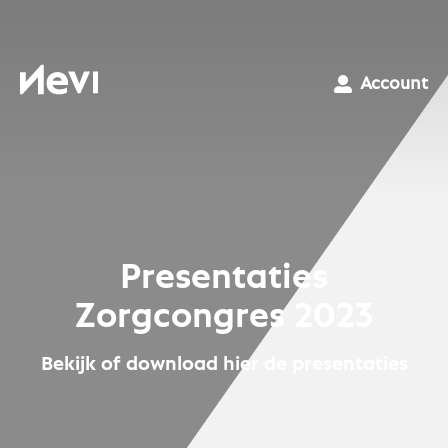
Ga
naar
inhoud
Nevi
Account
Presentaties
Zorgcongres 2023
Bekijk of download hier de presentaties