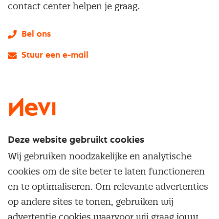
contact center helpen je graag.
Bel ons
Stuur een e-mail
LinkedIn
X
Instagram
Facebook
YouTube
Deze website gebruikt cookies
Direct naar
Wij gebruiken noodzakelijke en analytische
Service & contact
cookies om de site beter te laten functioneren
Populaire thema's
Over inkoop
en te optimaliseren. Om relevante advertenties
Aanbesteden
Opleidingen en trainingen
op andere sites te tonen, gebruiken wij
Netwerk en communities
Contractmanagement
advertentie cookies waarvoor wij graag jouw
Trainingen