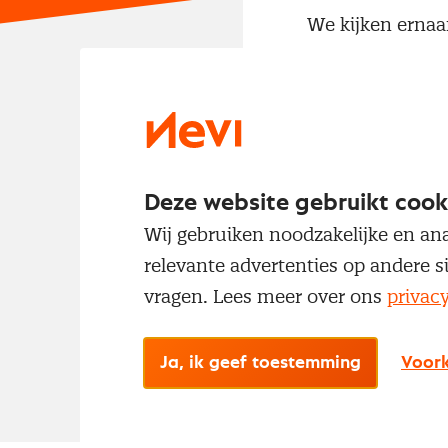
We kijken ernaa
avond vol waard
Begin januari o
praktische detai
Kun je onver
Deze website gebruikt cook
Meld je dan af v
Wij gebruiken noodzakelijke en ana
relevante advertenties op andere s
Heb je binnen 1
vragen. Lees meer over ons
privac
contact op met
Ja, ik geef toestemming
Voork