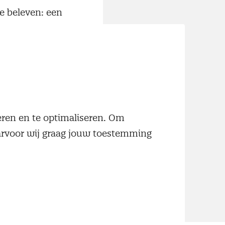
e beleven: een
psvereniging.
vangst en
neren en te optimaliseren. Om
aarvoor wij graag jouw toestemming
amfolder of neem