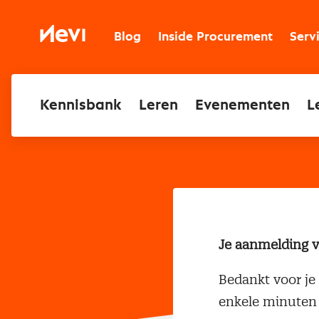
Ga
naar
Nevi
inhoud
Blog
Inside Procurement
Serv
Kennisbank
Leren
Evenementen
L
Je aanmelding v
Bedankt voor je
enkele minuten o