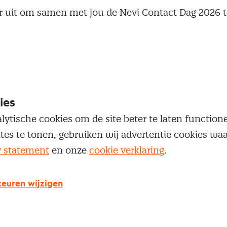
r uit om samen met jou de Nevi Contact Dag 2026 t
ering, ontmoeting en inspiratie binnen onze beroe
ntvang je meer informatie over het programma, ont
ls.
hoopt toch niet aanwezig zijn?
ies
ia
evenementen@nevi.nl
.
lytische cookies om de site beter te laten functio
ites te tonen, gebruiken wij advertentie cookies w
5 minuten geen e-mail ontvangen? Controleer je sp
y statement
en onze
cookie verklaring
.
evenementen@nevi.nl
.
euren wijzigen