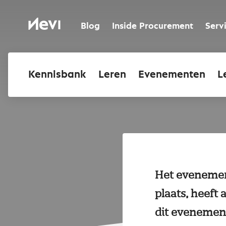
Ga
naar
Nevi
inhoud
Blog
Inside Procurement
Serv
Kennisbank
Leren
Evenementen
L
Het evenement
plaats, heeft
dit evenement