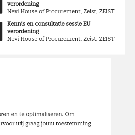
verordening
Nevi House of Procurement, Zeist, ZEIST
Kennis en consultatie sessie EU
verordening
Nevi House of Procurement, Zeist, ZEIST
 evenementen aan
nkoopprofessional,
neren en te optimaliseren. Om
ik jou op ons
aarvoor wij graag jouw toestemming
nt?