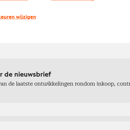
Ed de Rochemont
Manager Netwerk
euren wijzigen
r de nieuwsbrief
 van de laatste ontwikkelingen rondom inkoop, cont