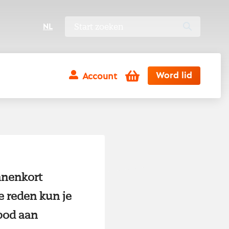
NL
Winkelwagen
Word lid
Account
nnenkort
e reden kun je
bod aan