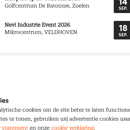
14
Golfcentrum De Batouwe, Zoelen
SEP.
Nevi Industrie Event 2026
18
Mikrocentrum, VELDHOVEN
SEP.
Nevi biedt mooie
ies
waar wij jou, als i
lytische cookies om de site beter te laten functio
graag bij zien. Zie 
ites te tonen, gebruiken wij advertentie cookies w
volgende eveneme
y statement
en onze
cookie verklaring
.