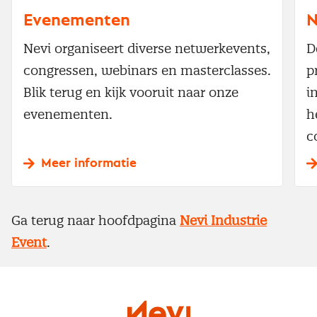
Evenementen
N
Nevi organiseert diverse netwerkevents,
D
congressen, webinars en masterclasses.
p
Blik terug en kijk vooruit naar onze
i
evenementen.
h
c
Meer informatie
Ga terug naar hoofdpagina
Nevi Industrie
Event
.