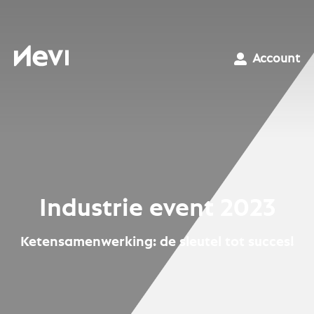
Ga
naar
inhoud
Nevi
Account
Industrie event 2023
Ketensamenwerking: de sleutel tot succes!