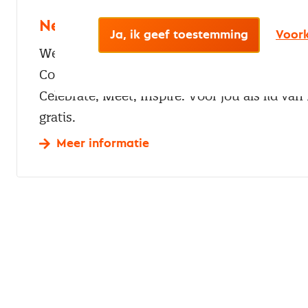
Nevi Community Event
Ja, ik geef toestemming
Voork
We zetten onze leden graag in het zonnetje t
Community Event. Het thema van het ledene
Celebrate, Meet, Inspire. Voor jou als lid van 
gratis.
Meer informatie