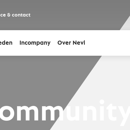
ice & contact
eden
Incompany
Over Nevi
Community