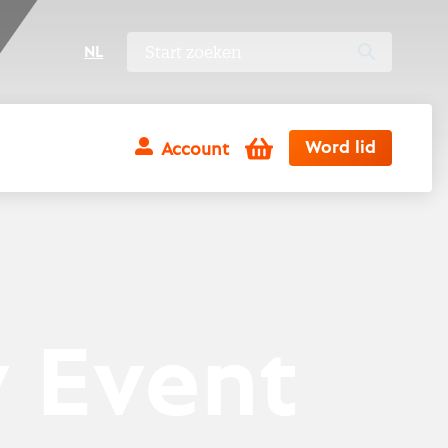
NL
Winkelwagen
Word lid
Account
 Event