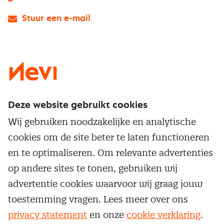
Stuur een e-mail
LinkedIn
X
Instagram
Facebook
YouTube
Deze website gebruikt cookies
Direct naar
Wij gebruiken noodzakelijke en analytische
Service & contact
cookies om de site beter te laten functioneren
Populaire thema's
Over inkoop
en te optimaliseren. Om relevante advertenties
Aanbesteden
Opleidingen en trainingen
op andere sites te tonen, gebruiken wij
Netwerk en communities
Contractmanagement
advertentie cookies waarvoor wij graag jouw
Trainingen
Aanmelden nieuwsbrief
Kostenmanagement
toestemming vragen. Lees meer over ons
Opleidingen
Word lid van Nevi
privacy statement
en onze
cookie verklaring
.
Onderhandelen
Cookievoorkeuren beheren
Onze
algemene
Maatwerk
voorwaarden, cookie- en privacyverklaring
zijn