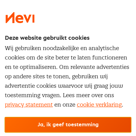
LinkedIn
X
Instagram
Facebook
YouTube
Deze website gebruikt cookies
Direct naar
Wij gebruiken noodzakelijke en analytische
Service & contact
cookies om de site beter te laten functioneren
Populaire thema's
Over inkoop
en te optimaliseren. Om relevante advertenties
Aanbesteden
Opleidingen en trainingen
op andere sites te tonen, gebruiken wij
Netwerk en communities
Contractmanagement
advertentie cookies waarvoor wij graag jouw
Trainingen
Aanmelden nieuwsbrief
Kostenmanagement
toestemming vragen. Lees meer over ons
Opleidingen
Word lid van Nevi
privacy statement
en onze
cookie verklaring
.
Onderhandelen
Cookievoorkeuren beheren
Onze
algemene
Maatwerk
Nevi PMI®
voorwaarden, cookie- en privacyverklaring
zijn
van toepassing.
Supply management
Examens
Inkoop vacatures
© Nevi.nl
Ja, ik geef toestemming
Vrijstellingen
Opzeggen lidmaatschap