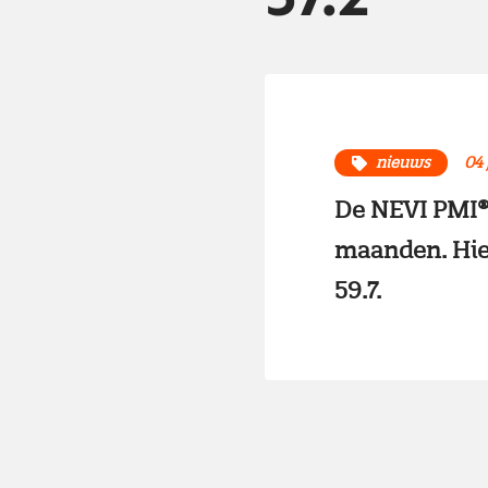
nieuws
04 
De NEVI PMI® 
maanden. Hier
59.7.