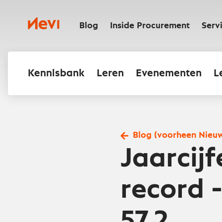
Ga
naar
Nevi
inhoud
Blog
Inside Procurement
Serv
Kennisbank
Leren
Evenementen
L
Blog (voorheen Nieu
Jaarcijf
record 
57.2