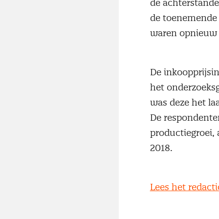
de achterstande
de toenemende h
waren opnieuw fo
De inkoopprijsi
het onderzoeksg
was deze het la
De respondenten
productiegroei,
2018.
Lees het redact