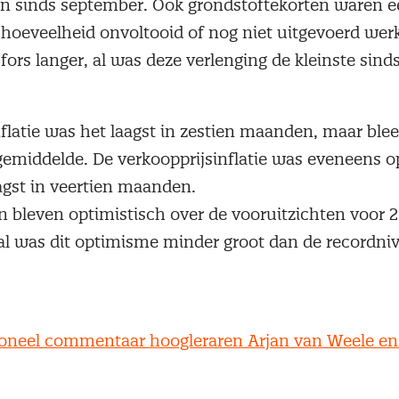
n sinds september. Ook grondstoftekorten waren e
oeveelheid onvoltooid of nog niet uitgevoerd werk.
rs langer, al was deze verlenging de kleinste sinds 
nflatie was het laagst in zestien maanden, maar ble
emiddelde. De verkoopprijsinflatie was eveneens o
agst in veertien maanden.
 bleven optimistisch over de vooruitzichten voor 2
 al was dit optimisme minder groot dan de recordniv
ioneel commentaar hoogleraren Arjan van Weele en