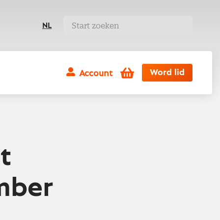
NL
Winkelwagen
Word lid
Account
t
mber