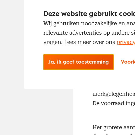
Deze website gebruikt cook
De NEVI PMI® kw
Wij gebruiken noodzakelijke en ana
Hiermee komt het
relevante advertenties op andere s
jaarcijfer sinds
vragen. Lees meer over ons
privac
vorige record va
Ja, ik geef toestemming
Voork
De stijging van
toenames van de
werkgelegenheid
De voorraad ing
Het grotere aan