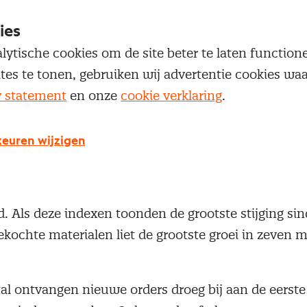
ies
am in december uit op 57.2, het hoogste cijfer in 
lytische cookies om de site beter te laten functio
 gemiddelde PMI cijfer voor 2018 uit op 59.7. Dit i
ites te tonen, gebruiken wij advertentie cookies w
 het begin van dit onderzoek negentien jaar geleden,
y statement
en onze
cookie verklaring
.
n 59.2 voor 2017.
euren wijzigen
 de PMI deze maand was met name het gevolg van g
 productieomvang, het aantal nieuwe orders en d
. Als deze indexen toonden de grootste stijging si
ekochte materialen liet de grootste groei in zeven 
tal ontvangen nieuwe orders droeg bij aan de eerst