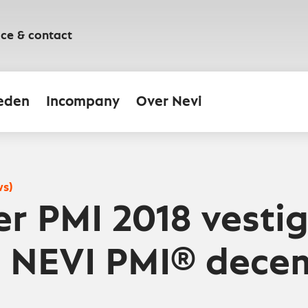
ice & contact
eden
Incompany
Over Nevi
ws)
er PMI 2018 vestig
- NEVI PMI® dece