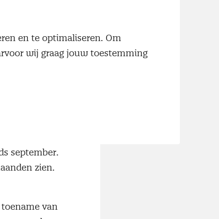
drie maanden.
neren en te optimaliseren. Om
s het hoogste
aarvoor wij graag jouw toestemming
 en breekt het
rotere
e
nds september.
maanden zien.
e toename van