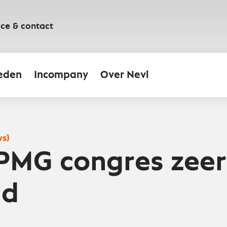
ice & contact
eden
Incompany
Over Nevi
ws)
PMG congres zeer
gd