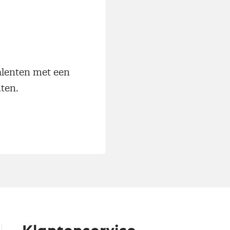
alenten met een
nten.