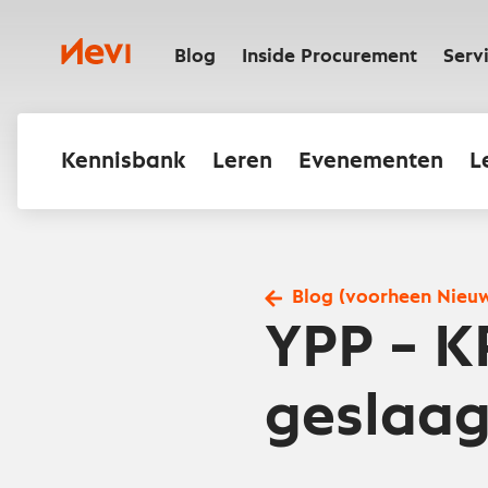
Ga
naar
Nevi
inhoud
Blog
Inside Procurement
Serv
Kennisbank
Leren
Evenementen
L
Blog (voorheen Nieu
YPP – K
geslaa