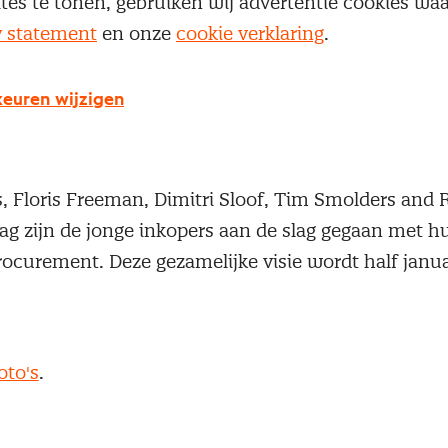
ites te tonen, gebruiken wij advertentie cookies w
vember organiseerde YPP (Young Procurement Profe
y statement
en onze
cookie verklaring
.
s voor 170 jonge inkoop professionals, vanuit 95 v
ag werd afgetrapt met inspirerende sprekers; Michel
euren wijzigen
n de Broek (CPO FrieslandCampina) en Richard van
 Daarna vonden deelsessies plaats over crowdbased
tics, RPA & Robotics, workforce of the future en sh
, Floris Freeman, Dimitri Sloof, Tim Smolders and 
ag zijn de jonge inkopers aan de slag gegaan met hu
ocurement. Deze gezamelijke visie wordt half janua
oto's
.