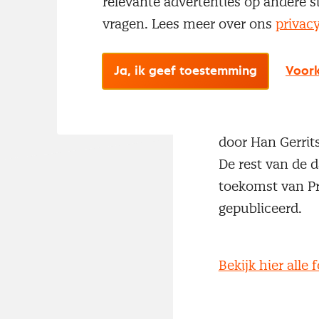
relevante advertenties op andere s
Op vrijdag 9 no
vragen. Lees meer over ons
privac
KPMG een congre
bedrijven. De d
Ja, ik geef toestemming
Voork
KPN), Jeroen va
(trendwatcher).
predictive analy
door Han Gerrits
De rest van de d
toekomst van Pr
gepubliceerd.
Bekijk hier alle f