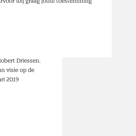
aarvoor wij graag jouw toestemming
ssionals) en
erschillende
le Baker (CPO
 Hooijdonk
 sourcing,
ould costing
Robert Driessen.
n visie op de
ri 2019