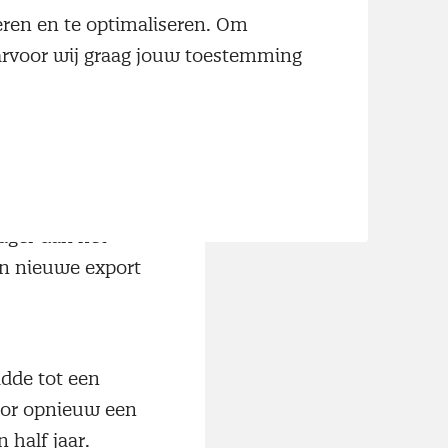
jgingen bij vier
neren en te optimaliseren. Om
ofdindex. De
aarvoor wij graag jouw toestemming
ad ingekochte
tijging van het
de tweede plaats
ager dan het
en nieuwe export
idde tot een
voor opnieuw een
 half jaar.