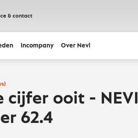
ice & contact
eden
Incompany
Over Nevi
ws)
 cijfer ooit - NEV
r 62.4