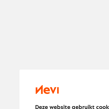
De 200ste NEVI 
november. Dit is
Deze website gebruikt cook