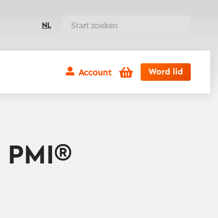
NL
Winkelwagen
Word lid
Account
I PMI®