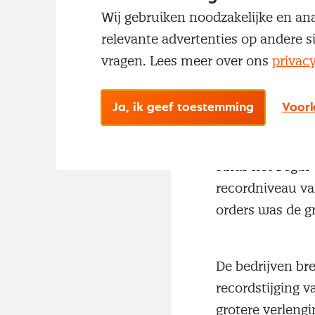
overtreft het vo
Wij gebruiken noodzakelijke en ana
van de vijf PM
relevante advertenties op andere s
deelindexen voo
vragen. Lees meer over ons
privac
materialen bere
Ja, ik geef toestemming
Voork
De productie na
aantal ontvange
sinds het begin
recordniveau va
orders was de gr
De bedrijven bre
recordstijging 
grotere verlengi