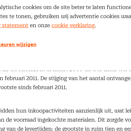
rige record van 60.7 in februari 2011 ruimschoots. Sti
lytische cookies om de site beter te laten functio
I-componenten veroorzaakten de toename van de ho
ites te tonen, gebruiken wij advertentie cookies w
r de productieomvang, werkgelegenheid en voorra
y statement
en onze
cookie verklaring
.
ikten bovendien een recordniveau.
euren wijzigen
m in ongekende mate toe als gevolg van een forse s
n nieuwe orders. Die deelindex bereikte een gedeel
 van dit onderzoek in maart 2000 en was maar iets l
n februari 2011. De stijging van het aantal ontvang
ootste sinds februari 2011.
idden hun inkoopactiviteiten aanzienlijk uit, wat le
van de voorraad ingekochte materialen. Dit zorgde 
ng van de levertijden: de grootste in ruim tien en een