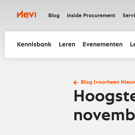
Ga
naar
Nevi
inhoud
Blog
Inside Procurement
Serv
Kennisbank
Leren
Evenementen
L
Blog (voorheen Nieu
Hoogste
novembe