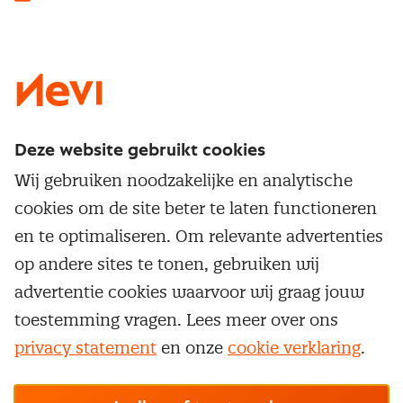
LinkedIn
X
Instagram
Facebook
YouTube
Deze website gebruikt cookies
Direct naar
Wij gebruiken noodzakelijke en analytische
Service & contact
cookies om de site beter te laten functioneren
Populaire thema's
Over inkoop
en te optimaliseren. Om relevante advertenties
Aanbesteden
Opleidingen en trainingen
op andere sites te tonen, gebruiken wij
Netwerk en communities
Contractmanagement
advertentie cookies waarvoor wij graag jouw
Trainingen
Aanmelden nieuwsbrief
Kostenmanagement
toestemming vragen. Lees meer over ons
Opleidingen
Word lid van Nevi
privacy statement
en onze
cookie verklaring
.
Onderhandelen
Cookievoorkeuren beheren
Onze
algemene
Maatwerk
Nevi PMI®
voorwaarden, cookie- en privacyverklaring
zijn
van toepassing.
Supply management
Examens
Inkoop vacatures