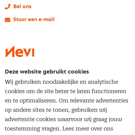
Bel ons
Stuur een e-mail
LinkedIn
X
Instagram
Facebook
YouTube
Deze website gebruikt cookies
Direct naar
Wij gebruiken noodzakelijke en analytische
Service & contact
cookies om de site beter te laten functioneren
Populaire thema's
Over inkoop
en te optimaliseren. Om relevante advertenties
Aanbesteden
Opleidingen en trainingen
op andere sites te tonen, gebruiken wij
Netwerk en communities
Contractmanagement
advertentie cookies waarvoor wij graag jouw
Trainingen
Aanmelden nieuwsbrief
Kostenmanagement
toestemming vragen. Lees meer over ons
Opleidingen
Word lid van Nevi