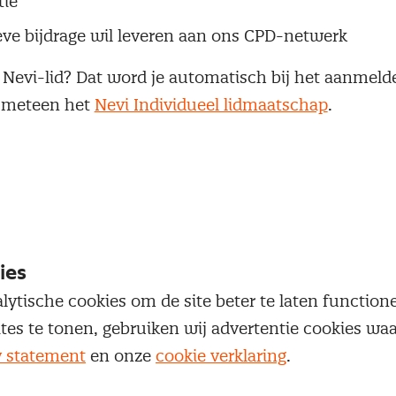
tie
eve bijdrage wil leveren aan ons CPD-netwerk
 Nevi-lid? Dat word je automatisch bij het aanmeld
k meteen het
Nevi Individueel lidmaatschap
.
 keertje sfeer proeven bij een CPD event?
naar de
CPD Community Manager
en we verwelkome
ies
lytische cookies om de site beter te laten functio
ites te tonen, gebruiken wij advertentie cookies w
y statement
en onze
cookie verklaring
.
 Leads