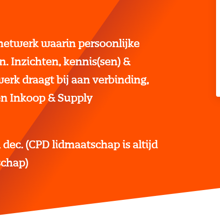
netwerk waarin persoonlijke
n. Inzichten, kennis(sen) &
erk draagt bij aan verbinding,
en Inkoop & Supply
 dec. (CPD lidmaatschap is altijd
schap)