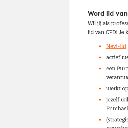
Word lid va
Wil jij als prof
lid van CPD! Je 
Nevi-lid
actief 
een Purc
verantwo
werkt o
jezelf w
Purchas
(strateg