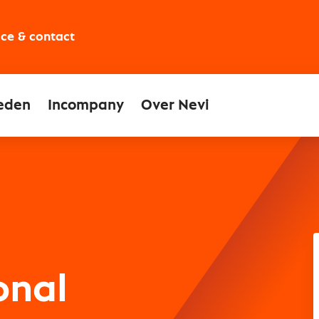
ice & contact
eden
Incompany
Over Nevi
onal