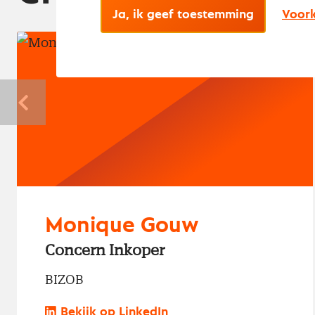
Ja, ik geef toestemming
Voork
Nevi.Previous
Monique Gouw
Concern Inkoper
BIZOB
Bekijk op LinkedIn