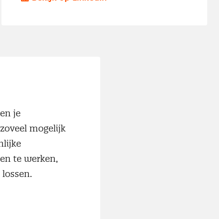
en je
 zoveel mogelijk
nlijke
men te werken,
e lossen.