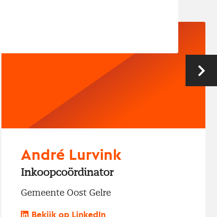
Vo
André Lurvink
Inkoopcoördinator
Gemeente Oost Gelre
Bekijk op LinkedIn