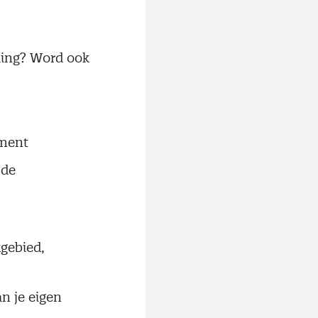
eling? Word ook
ement
 de
kgebied,
n je eigen