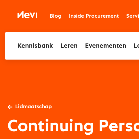
Ga
naar
Nevi
inhoud
Blog
Inside Procurement
Serv
Kennisbank
Leren
Evenementen
L
Lidmaatschap
Continuing Pers