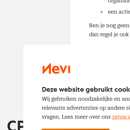
organisa
een acti
Ben je nog geen
dan regel je oo
Wil je eerst een
Stuur een mail 
Deze website gebruikt cook
Wij gebruiken noodzakelijke en ana
relevante advertenties op andere s
vragen. Lees meer over ons
privac
CPD Community