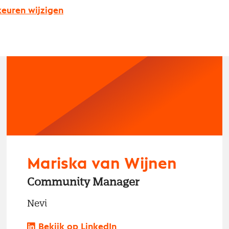
euren wijzigen
Mariska van Wijnen
Community Manager
Nevi
Bekijk op LinkedIn