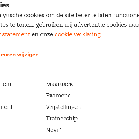
ies
lytische cookies om de site beter te laten functio
ites te tonen, gebruiken wij advertentie cookies w
y statement
en onze
cookie verklaring
.
ma's
Opleidingen en trainingen
euren wijzigen
Trainingen
ement
Opleidingen
ment
Maatwerk
Examens
ment
Vrijstellingen
Traineeship
Nevi 1