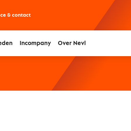
ice & contact
eden
Incompany
Over Nevi