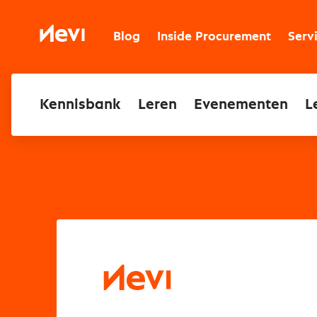
Ga
naar
Nevi
inhoud
Blog
Inside Procurement
Serv
Kennisbank
Leren
Evenementen
L