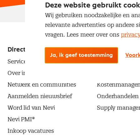
Deze website gebruikt cook
Wij gebruiken noodzakelijke en ana
relevante advertenties op andere s
vragen. Lees meer over ons
privac
Direct naar
Populaire the
Ja, ik geef toestemming
Voork
Service & contact
Aanbesteden
Over inkoop
Contractmanag
Netwerk en communities
Kostenmanage
Aanmelden nieuwsbrief
Onderhandelen
Word lid van Nevi
Supply manage
Nevi PMI®
Inkoop vacatures