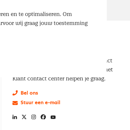
neren en te optimaliseren. Om
aarvoor wij graag jouw toestemming
Klantenservice
Vragen of opmerkingen? Neem contact
met ons op. Onze professionals van het
Klant contact center helpen je graag.
Bel ons
Stuur een e-mail
LinkedIn
X
Instagram
Facebook
YouTube