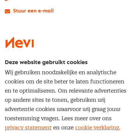
Stuur een e-mail
LinkedIn
X
Instagram
Facebook
YouTube
Deze website gebruikt cookies
Direct naar
Wij gebruiken noodzakelijke en analytische
Service & contact
cookies om de site beter te laten functioneren
Populaire thema's
Over inkoop
en te optimaliseren. Om relevante advertenties
Aanbesteden
Opleidingen en trainingen
op andere sites te tonen, gebruiken wij
Netwerk en communities
Contractmanagement
advertentie cookies waarvoor wij graag jouw
Trainingen
Aanmelden nieuwsbrief
Kostenmanagement
toestemming vragen. Lees meer over ons
Opleidingen
Word lid van Nevi
privacy statement
en onze
cookie verklaring
.
Onderhandelen
Cookievoorkeuren beheren
Onze
algemene
Maatwerk
voorwaarden, cookie- en privacyverklaring
zijn