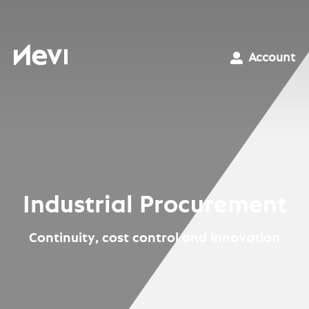
Skip
to
content
Nevi
Account
Industrial Procurement
Continuity, cost control and innovation