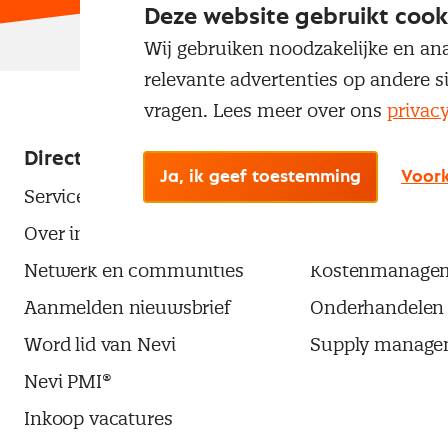
Deze website gebruikt cook
Wij gebruiken noodzakelijke en ana
relevante advertenties op andere s
vragen. Lees meer over ons
privac
Direct naar
Populaire the
Ja, ik geef toestemming
Voork
Service & contact
Aanbesteden
Over inkoop
Contractmanag
Netwerk en communities
Kostenmanage
Aanmelden nieuwsbrief
Onderhandelen
Word lid van Nevi
Supply manage
Nevi PMI®
Inkoop vacatures