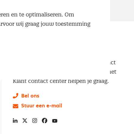
neren en te optimaliseren. Om
aarvoor wij graag jouw toestemming
Klantenservice
Vragen of opmerkingen? Neem contact
met ons op. Onze professionals van het
Klant contact center helpen je graag.
Bel ons
Stuur een e-mail
LinkedIn
X
Instagram
Facebook
YouTube