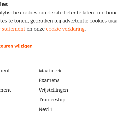
ies
lytische cookies om de site beter te laten functio
ites te tonen, gebruiken wij advertentie cookies w
y statement
en onze
cookie verklaring
.
ma's
Opleidingen en trainingen
euren wijzigen
Trainingen
ement
Opleidingen
ment
Maatwerk
Examens
ment
Vrijstellingen
Traineeship
Nevi 1