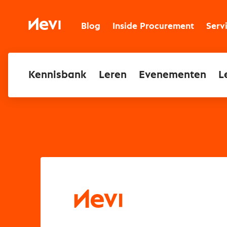
Ga
naar
Nevi
inhoud
Blog
Inside Procurement
Serv
Kennisbank
Leren
Evenementen
L