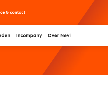
ice & contact
eden
Incompany
Over Nevi