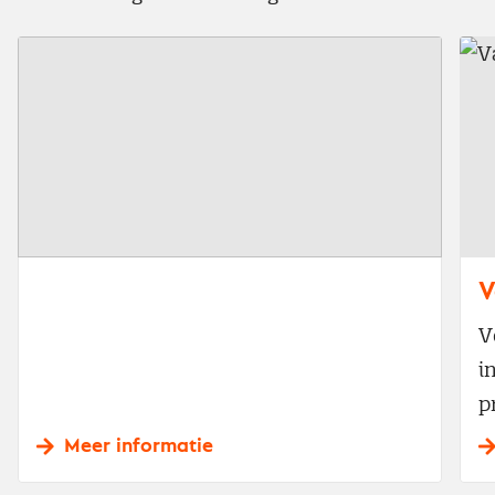
V
V
i
p
Meer informatie