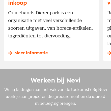
inkoop
v
Ouwehands Dierenpark is een
R
organisatie met veel verschillende
m
soorten uitgaven: van horeca‑artikelen,
p
ingrediënten tot diervoeding.
o
l
Meer informatie
Werken bij Nevi
Wil jij bijdragen aan het vak van de toekomst? Bij Nevi
werk je aan projecten die procurement en de wereld
in beweging brengen.