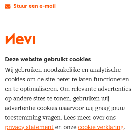
Stuur een e-mail
LinkedIn
X
Instagram
Facebook
YouTube
Deze website gebruikt cookies
Direct naar
Wij gebruiken noodzakelijke en analytische
Service & contact
cookies om de site beter te laten functioneren
Populaire thema's
Over inkoop
en te optimaliseren. Om relevante advertenties
Aanbesteden
Opleidingen en trainingen
op andere sites te tonen, gebruiken wij
Netwerk en communities
Contractmanagement
advertentie cookies waarvoor wij graag jouw
Trainingen
Aanmelden nieuwsbrief
Kostenmanagement
toestemming vragen. Lees meer over ons
Opleidingen
Word lid van Nevi
privacy statement
en onze
cookie verklaring
.
Onderhandelen
Cookievoorkeuren beheren
Onze
algemene
Maatwerk
Nevi PMI®
voorwaarden, cookie- en privacyverklaring
zijn
van toepassing.