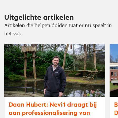
Uitgelichte artikelen
Artikelen die helpen duiden wat er nu speelt in
het vak.
Daan Hubert: Nevi 1 draagt bij
B
aan professionalisering van
D