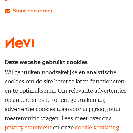
Stuur een e-mail
LinkedIn
X
Instagram
Facebook
YouTube
Deze website gebruikt cookies
Direct naar
Wij gebruiken noodzakelijke en analytische
Service & contact
cookies om de site beter te laten functioneren
Populaire thema's
Over inkoop
en te optimaliseren. Om relevante advertenties
Aanbesteden
Opleidingen en trainingen
op andere sites te tonen, gebruiken wij
Netwerk en communities
Contractmanagement
advertentie cookies waarvoor wij graag jouw
Trainingen
Aanmelden nieuwsbrief
Kostenmanagement
toestemming vragen. Lees meer over ons
Opleidingen
Word lid van Nevi
privacy statement
en onze
cookie verklaring
.
Onderhandelen
Cookievoorkeuren beheren
Onze
algemene
Maatwerk
voorwaarden, cookie- en privacyverklaring
zijn